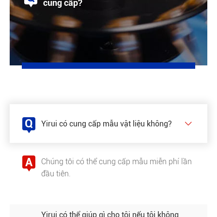
cung cấp?
A
Ngoài Một số thông số kỹ thuật phổ biến,
chúng tôi có thể cung cấp các yêu cầu về
thành phần hóa học đặc biệt, chúng tôi có
thể tùy chỉnh sản xuất theo yêu cầu của
khách hàng.
Q
Yirui có cung cấp mẫu vật liệu không?

A
Chúng tôi có thể cung cấp mẫu miễn phí lần
đầu tiên.
Yirui có thể giúp gì cho tôi nếu tôi không