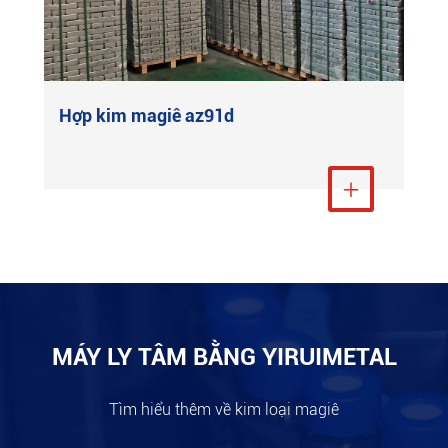
Hợp kim magiê az91d
Xem thêm

MÁY LY TÂM BẰNG YIRUIMETAL
Tìm hiểu thêm về kim loại magiê