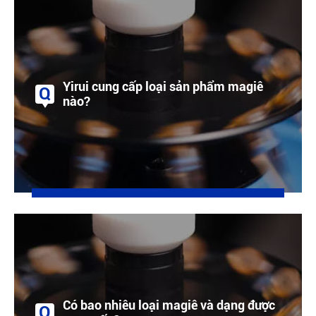
Yirui cung cấp loại sản phẩm magiê
Q
nào?
A
Công ty chúng tôi cung cấp hợp kim magiê
nguyên chất và hợp kim magiê thường
được sử dụng (az91d, am60b, am50a). Và
Gia Công Khuôn đúc hợp kim Magiê.
Có bao nhiêu loại magiê và dạng được
Q