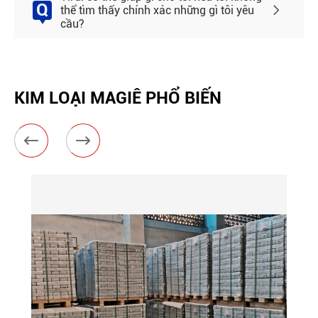
Q
thể tìm thấy chính xác những gì tôi yêu

cầu?
KIM LOẠI MAGIÊ PHỔ BIẾN

