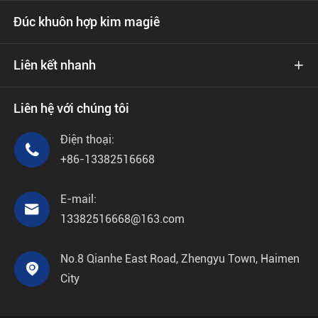
Đúc khuôn hợp kim magiê
Liên kết nhanh

Liên hệ với chúng tôi
Điện thoại:

+86-13382516668
E-mail:

13382516668@163.com
No.8 Qianhe East Road, Zhengyu Town, Haimen

City