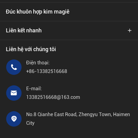
Đúc khuôn hợp kim magiê
Liên kết nhanh

Liên hệ với chúng tôi
Điện thoại:

+86-13382516668
E-mail:

13382516668@163.com
No.8 Qianhe East Road, Zhengyu Town, Haimen

City