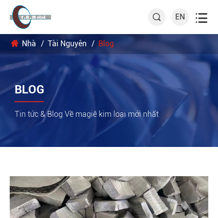

EN

Nhà
Tài Nguyên
Blog
BLOG
Tin tức & Blog Về magiê kim loại mới nhất