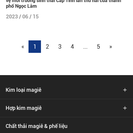
vệ môi trường sinh thái Cấp Tỉnh lần thứ hai của thành
phố Ngọc Lâm
2023 / 06 / 15
«
1
2
3
4
...
5
»
Kim loại magiê

Hợp kim magiê

Chất thải magiê & phế liệu